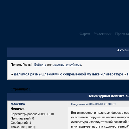
Форум
Участники
Правила
Активн
Привет, Гость!
Войдите
или
зарегистрируйтесь
.
»
Делимся размышлениями о современной музыке и литературе
»
Страница:
1
Нецензурная лексика в
tatochka
Поделиться
2009-03-10 23:39:01
Новичок
Вот интересно, в правилах форума со
Зарегистрирован
: 2009-03-10
участников форума, исключая цитиров
Приглашений:
0
литература изобилует такой лексикой?
Сообщений:
1
в литературе, пусть и художественной
Уважение:
[+0/-0]